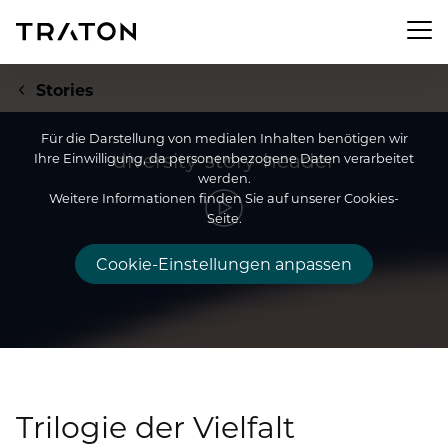
Men
Stories
Für die Darstellung von medialen Inhalten benötigen wir
diversity-story-header
Ihre Einwilligung, da personenbezogene Daten verarbeitet
werden.
Unternehmen
Weitere Informationen finden Sie auf unserer Cookies-
Seite.
Zur Übersichtsseite: Unternehmen
Investor Relations
Cookie-Einstellungen anpassen
Über uns
Zur Übersichtsseite: Investor Relations
Newsroom
Strategie
Aktie
Zur Übersichtsseite: Newsroom
Nachhaltigkeit
Vorstand
Finanzkennzahlen
Trilogie der Vielfalt
Pressemeldungen
Aufsichtsrat
Zur Übersichtsseite: Nachhaltigkeit
Compliance & Risiko