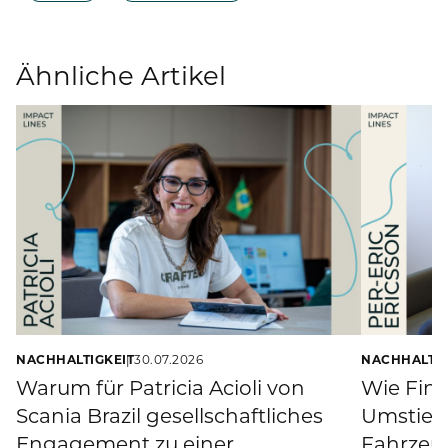
Ähnliche Artikel
NACHHALTIGKEIT
30.07.2026
NACHHALTIG
Warum für Patricia Acioli von
Wie Fina
Scania Brazil gesellschaftliches
Umstieg 
Engagement zu einer
Fahrzeu