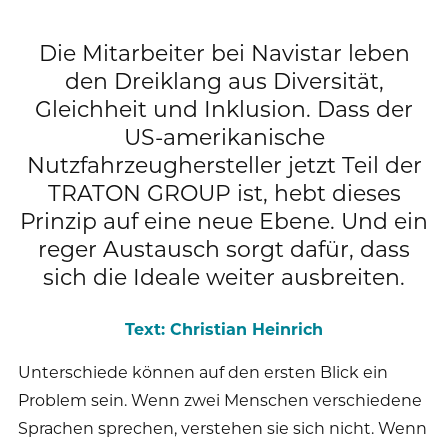
Publikationen
Mediathek
Marken und Services
Die Mitarbeiter bei Navistar leben
Finanznachrichten
Zur Übersichtsseite: Compliance & Risiko
Karriere
Kontakt
den Dreiklang aus Diversität,
Anfahrt
Fremdkapital & Rating
Compliance & Integrität
Gleichheit und Inklusion. Dass der
Stories
Zur Übersichtsseite: Karriere
DE
EN
US-amerikanische
Corporate Governance
Risikomanagement
Nutzfahrzeughersteller jetzt Teil der
Arbeiten bei uns
TRATON GROUP ist, hebt dieses
Hauptversammlung
Hinweisgebersystem
Professionals
Prinzip auf eine neue Ebene. Und ein
reger Austausch sorgt dafür, dass
Finanztermine & Events
Absolventen
sich die Ideale weiter ausbreiten.
Kontakt & Service
Studenten
Text: Christian Heinrich
Datenschutzhinweise
Unterschiede können auf den ersten Blick ein
Problem sein. Wenn zwei Menschen verschiedene
Sprachen sprechen, verstehen sie sich nicht. Wenn