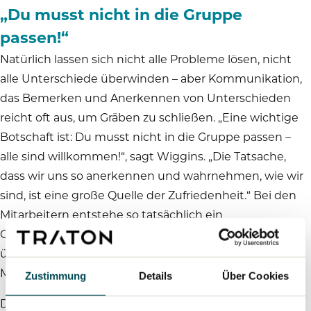
„Du musst nicht in die Gruppe
passen!“
Natürlich lassen sich nicht alle Probleme lösen, nicht
alle Unterschiede überwinden – aber Kommunikation,
das Bemerken und Anerkennen von Unterschieden
reicht oft aus, um Gräben zu schließen. „Eine wichtige
Botschaft ist: Du musst nicht in die Gruppe passen –
alle sind willkommen!“, sagt Wiggins. „Die Tatsache,
dass wir uns so anerkennen und wahrnehmen, wie wir
sind, ist eine große Quelle der Zufriedenheit.“ Bei den
Mitarbeitern entstehe so tatsächlich ein
Gemeinschaftsgefühl. Und das, so ist Wiggins
überzeugt, mache Navistar für die rund 14.500
Mitarbeiter zu einer Art globaler Heimat.
Zustimmung
Details
Über Cookies
Dass die Bemühungen dazu führen, dass sich die