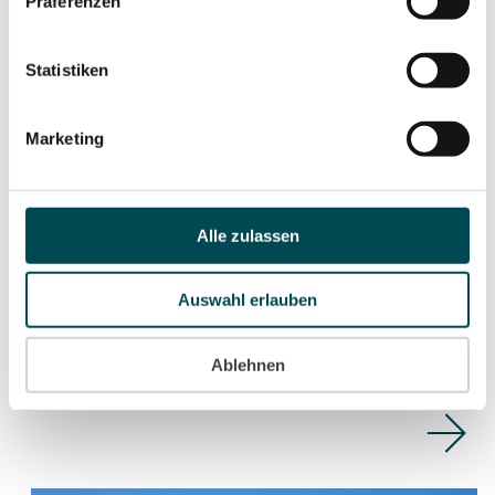
Präferenzen
Datenschutzerklärung
Statistiken
Marketing
Alle zulassen
PRESSEMELDUNG
29.04.2026
TRATON GROUP behauptet sich im
Auswahl erlauben
ersten Quartal 2026 trotz diverser
Sondereffekte gut und steigert
Ablehnen
Auftragseingang