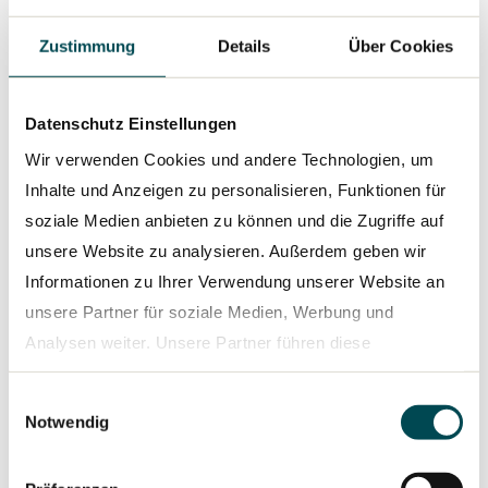
Zustimmung
Details
Über Cookies
Datenschutz Einstellungen
PRESSEMELDUNG
07.05.2026
TRATON GROUP platziert erstmals
Wir verwenden Cookies und andere Technologien, um
grüne Anleihe und grünen Kredit über
Inhalte und Anzeigen zu personalisieren, Funktionen für
insgesamt 850 Mio € für Investitionen
soziale Medien anbieten zu können und die Zugriffe auf
in batterieelektrische Nutzfahrzeuge
unsere Website zu analysieren. Außerdem geben wir
unter gruppenweitem Green Finance
Informationen zu Ihrer Verwendung unserer Website an
Framework
unsere Partner für soziale Medien, Werbung und
Analysen weiter. Unsere Partner führen diese
Informationen möglicherweise mit weiteren Daten
Einwilligungsauswahl
zusammen, die Sie ihnen bereitgestellt haben oder die
Notwendig
sie im Rahmen Ihrer Nutzung der Dienste gesammelt
haben.