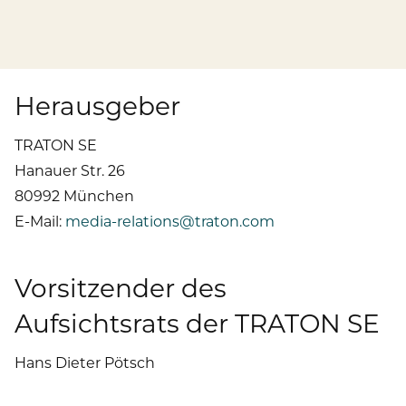
Publikationen
Mediathek
Marken und Services
Finanznachrichten
Zur Übersichtsseite: Compliance & Risiko
Karriere
Kontakt
Anfahrt
Fremdkapital & Rating
Compliance & Integrität
Herausgeber
Stories
Zur Übersichtsseite: Karriere
DE
EN
Corporate Governance
Risikomanagement
TRATON SE
Arbeiten bei uns
Hanauer Str. 26
Hauptversammlung
Hinweisgebersystem
Professionals
80992 München
E-Mail:
media-relations@traton.com
Finanztermine & Events
Absolventen
Kontakt & Service
Vorsitzender des
Studenten
Aufsichtsrats der TRATON SE
Datenschutzhinweise
Hans Dieter Pötsch