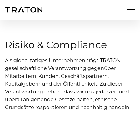
Men
Risiko & Compliance
Unternehmen
Als global tätiges Unternehmen trägt TRATON
gesellschaftliche Verantwortung gegenüber
Mitarbeitern, Kunden, Geschäftspartnern,
Zur Übersichtsseite: Unternehmen
Investor Relations
Kapitalgebern und der Öffentlichkeit. Zu dieser
Verantwortung gehört, dass wir uns jederzeit und
Über uns
Zur Übersichtsseite: Investor Relations
überall an geltende Gesetze halten, ethische
Newsroom
Strategie
Grundsätze respektieren und nachhaltig handeln.
Aktie
Zur Übersichtsseite: Newsroom
Nachhaltigkeit
Vorstand
Finanzkennzahlen
Pressemeldungen
Aufsichtsrat
Zur Übersichtsseite: Nachhaltigkeit
Compliance & Risiko