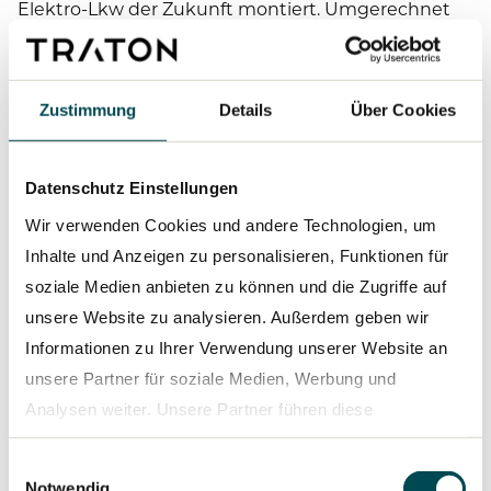
Elektro-Lkw der Zukunft montiert. Umgerechnet
rund 100 Millionen Euro hat das Unternehmen in
die Fabrik investiert.
Zustimmung
Details
Über Cookies
Auch bei MAN setzt man auf Batteriefertigung in
Eigenregie. Im Mai 2025 hat das Unternehmen in
Nürnberg den
Start der Batterieproduktion
in der
Datenschutz Einstellungen
eigens dafür gebauten Fertigungshalle begonnen.
Wir verwenden Cookies und andere Technologien, um
In der aktuellen Ausbaustufe können dort 50.000
Inhalte und Anzeigen zu personalisieren, Funktionen für
Batteriepacks pro Jahr produziert werden, maximal
soziale Medien anbieten zu können und die Zugriffe auf
möglich sind sogar 100.000 Einheiten für
unsere Website zu analysieren. Außerdem geben wir
Nutzfahrzeuge.
Informationen zu Ihrer Verwendung unserer Website an
unsere Partner für soziale Medien, Werbung und
Wie digitale Services den
Analysen weiter. Unsere Partner führen diese
Informationen möglicherweise mit weiteren Daten
Einsatz von E-Trucks
Einwilligungsauswahl
zusammen, die Sie ihnen bereitgestellt haben oder die
Notwendig