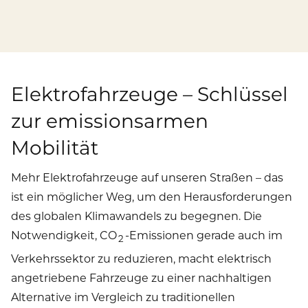
Publikationen
Mediathek
Marken und Services
Finanznachrichten
Zur Übersichtsseite: Compliance & Risiko
Karriere
Kontakt
Anfahrt
Fremdkapital & Rating
Compliance & Integrität
Stories
Zur Übersichtsseite: Karriere
Elektrofahrzeuge – Schlüssel
DE
EN
Corporate Governance
Risikomanagement
Arbeiten bei uns
zur emissionsarmen
Hauptversammlung
Hinweisgebersystem
Mobilität
Professionals
Finanztermine & Events
Mehr Elektrofahrzeuge auf unseren Straßen – das
Absolventen
ist ein möglicher Weg, um den Herausforderungen
Kontakt & Service
Studenten
des globalen Klimawandels zu begegnen. Die
Notwendigkeit, CO
-Emissionen gerade auch im
2
Datenschutzhinweise
Verkehrssektor zu reduzieren, macht elektrisch
angetriebene Fahrzeuge zu einer nachhaltigen
Alternative im Vergleich zu traditionellen