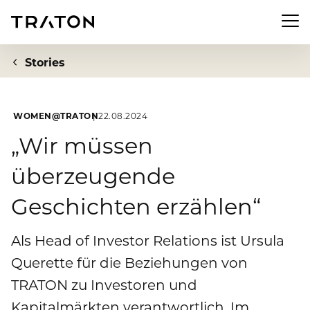
Men
Stories
WOMEN@TRATON
22.08.2024
Unternehmen
„Wir müssen
überzeugende
Zur Übersichtsseite: Unternehmen
Investor Relations
Geschichten erzählen“
Über uns
Zur Übersichtsseite: Investor Relations
Newsroom
Strategie
Als Head of Investor Relations ist Ursula
Aktie
Zur Übersichtsseite: Newsroom
Querette für die Beziehungen von
Nachhaltigkeit
Vorstand
Finanzkennzahlen
TRATON zu Investoren und
Pressemeldungen
Aufsichtsrat
Zur Übersichtsseite: Nachhaltigkeit
Kapitalmärkten verantwortlich. Im
Compliance & Risiko