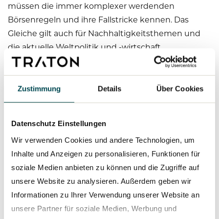
müssen die immer komplexer werdenden
Börsenregeln und ihre Fallstricke kennen. Das
Gleiche gilt auch für Nachhaltigkeitsthemen und
die aktuelle Weltpolitik und -wirtschaft.
Sie sind, vereinfacht gesagt, die
Außenministerinnen und Außenminister für die
Zustimmung
Details
Über Cookies
TRATON GROUP am Kapitalmarkt. Doch gerade
an der Börse entscheidet jedes Detail, kommt
Datenschutz Einstellungen
jedes Wort und jede Zahl auf die Goldwaage. Das
setzt voraus, dass Sie jederzeit bestens über
Wir verwenden Cookies und andere Technologien, um
alles informiert sind, was bei den jeweiligen
Inhalte und Anzeigen zu personalisieren, Funktionen für
Marken und in den jeweiligen Abteilungen
soziale Medien anbieten zu können und die Zugriffe auf
gerade passiert und geplant ist. Wie stellen Sie
unsere Website zu analysieren. Außerdem geben wir
das sicher?
Informationen zu Ihrer Verwendung unserer Website an
unsere Partner für soziale Medien, Werbung und
Unsere erste Anlaufstelle ist die Controlling-