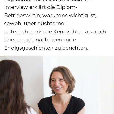
Publikationen
Mediathek
Interview erklärt die Diplom-
Marken und Services
Finanznachrichten
Zur Übersichtsseite: Compliance & Risiko
Betriebswirtin, warum es wichtig ist,
Karriere
Kontakt
Anfahrt
sowohl über nüchterne
Fremdkapital & Rating
Compliance & Integrität
Stories
Zur Übersichtsseite: Karriere
unternehmerische Kennzahlen als auch
DE
EN
Corporate Governance
Risikomanagement
über emotional bewegende
Arbeiten bei uns
Erfolgsgeschichten zu berichten.
Hauptversammlung
Hinweisgebersystem
Professionals
Finanztermine & Events
Absolventen
Kontakt & Service
Studenten
Datenschutzhinweise