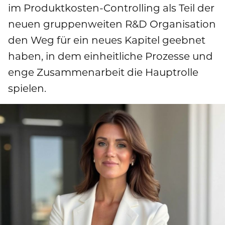
Publikationen
im Produktkosten-Controlling als Teil der
Mediathek
Marken und Services
neuen gruppenweiten R&D Organisation
Finanznachrichten
Zur Übersichtsseite: Compliance & Risiko
Karriere
Kontakt
den Weg für ein neues Kapitel geebnet
Anfahrt
Fremdkapital & Rating
Compliance & Integrität
haben, in dem einheitliche Prozesse und
Stories
Zur Übersichtsseite: Karriere
DE
EN
enge Zusammenarbeit die Hauptrolle
Corporate Governance
Risikomanagement
Arbeiten bei uns
spielen.
Hauptversammlung
Hinweisgebersystem
Professionals
Finanztermine & Events
Absolventen
Kontakt & Service
Studenten
Datenschutzhinweise