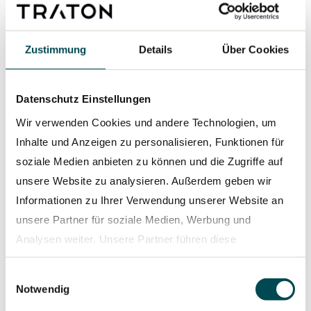
zusammenzubringen, um gemeinsam etwas
wirklich Gutes zu schaffen.“
Zustimmung
Details
Über Cookies
Datenschutz Einstellungen
Wir verwenden Cookies und andere Technologien, um
Inhalte und Anzeigen zu personalisieren, Funktionen für
soziale Medien anbieten zu können und die Zugriffe auf
unsere Website zu analysieren. Außerdem geben wir
Informationen zu Ihrer Verwendung unserer Website an
unsere Partner für soziale Medien, Werbung und
Analysen weiter. Unsere Partner führen diese
Informationen möglicherweise mit weiteren Daten
Emma Karlsson ist Leiterin des Bereichs „Product Cost
Einwilligungsauswahl
zusammen, die Sie ihnen bereitgestellt haben oder die
CAB and Electronics”. Das Bild zeigt sie in der obersten
Notwendig
Etage bei TRATON in Södertälje, Schweden.
sie im Rahmen Ihrer Nutzung der Dienste gesammelt