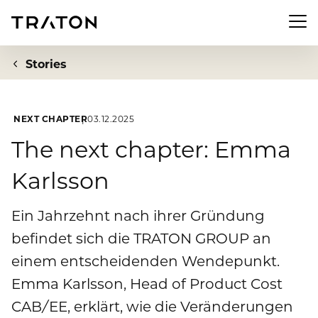
Men
Stories
NEXT CHAPTER
03.12.2025
Unternehmen
The next chapter: Emma
Karlsson
Zur Übersichtsseite: Unternehmen
Investor Relations
Über uns
Ein Jahrzehnt nach ihrer Gründung
Zur Übersichtsseite: Investor Relations
Newsroom
befindet sich die TRATON GROUP an
Strategie
Aktie
einem entscheidenden Wendepunkt.
Zur Übersichtsseite: Newsroom
Nachhaltigkeit
Vorstand
Emma Karlsson, Head of Product Cost
Finanzkennzahlen
Pressemeldungen
CAB/EE, erklärt, wie die Veränderungen
Aufsichtsrat
Zur Übersichtsseite: Nachhaltigkeit
Compliance & Risiko