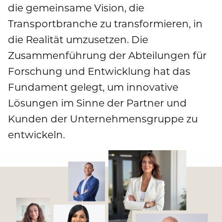
Publikationen
die gemeinsame Vision, die
Mediathek
Marken und Services
Transportbranche zu transformieren, in
Finanznachrichten
Zur Übersichtsseite: Compliance & Risiko
Karriere
Kontakt
die Realität umzusetzen. Die
Anfahrt
Fremdkapital & Rating
Compliance & Integrität
Zusammenführung der Abteilungen für
Stories
Zur Übersichtsseite: Karriere
DE
EN
Forschung und Entwicklung hat das
Corporate Governance
Risikomanagement
Arbeiten bei uns
Fundament gelegt, um innovative
Hauptversammlung
Hinweisgebersystem
Lösungen im Sinne der Partner und
Professionals
Kunden der Unternehmensgruppe zu
Finanztermine & Events
Absolventen
entwickeln.
Kontakt & Service
Studenten
Datenschutzhinweise