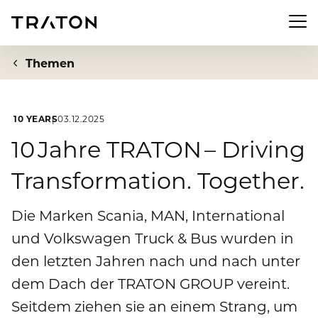
Men
Themen
10 YEARS
03.12.2025
Unternehmen
10 Jahre TRATON – Driving
Transformation. Together.
Zur Übersichtsseite: Unternehmen
Investor Relations
Über uns
Die Marken Scania, MAN, International
Zur Übersichtsseite: Investor Relations
Newsroom
und Volkswagen Truck & Bus wurden in
Strategie
Aktie
den letzten Jahren nach und nach unter
Zur Übersichtsseite: Newsroom
Nachhaltigkeit
Vorstand
dem Dach der TRATON GROUP vereint.
Finanzkennzahlen
Pressemeldungen
Seitdem ziehen sie an einem Strang, um
Aufsichtsrat
Zur Übersichtsseite: Nachhaltigkeit
Compliance & Risiko