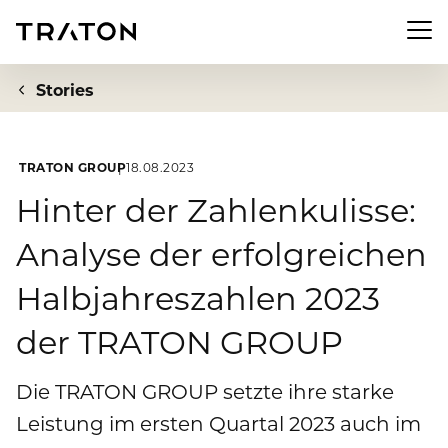
Men
Stories
TRATON GROUP
18.08.2023
Unternehmen
Hinter der Zahlenkulisse:
Analyse der erfolgreichen
Zur Übersichtsseite: Unternehmen
Investor Relations
Halbjahreszahlen 2023
Über uns
Zur Übersichtsseite: Investor Relations
Newsroom
der TRATON GROUP
Strategie
Aktie
Zur Übersichtsseite: Newsroom
Nachhaltigkeit
Die TRATON GROUP setzte ihre starke
Vorstand
Finanzkennzahlen
Leistung im ersten Quartal 2023 auch im
Pressemeldungen
Aufsichtsrat
Zur Übersichtsseite: Nachhaltigkeit
Compliance & Risiko