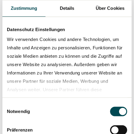
Serviceangebote rund um die
Zustimmung
Details
Über Cookies
Fahrzeugvernetzung.
Auch das Finanzdienstleistungsgeschäft von
Datenschutz Einstellungen
TRATON zeigte im ersten Halbjahr eine sehr gute
Wir verwenden Cookies und andere Technologien, um
Leistung, wobei die bereinigte operative
Inhalte und Anzeigen zu personalisieren, Funktionen für
Umsatzrendite mit 21,5 % auf einem hohen Niveau
soziale Medien anbieten zu können und die Zugriffe auf
geblieben ist.
unsere Website zu analysieren. Außerdem geben wir
Informationen zu Ihrer Verwendung unserer Website an
Strategische
unsere Partner für soziale Medien, Werbung und
Weiterentwicklung von
Analysen weiter. Unsere Partner führen diese
Informationen möglicherweise mit weiteren Daten
TRATON Financial Services
Einwilligungsauswahl
zusammen, die Sie ihnen bereitgestellt haben oder die
Notwendig
sie im Rahmen Ihrer Nutzung der Dienste gesammelt
TRATON erreichte im Juli einen weiteren wichtigen
haben.
Meilenstein mit der Unterzeichnung einer
Präferenzen
Rahmenvereinbarung mit Volkswagen Financial