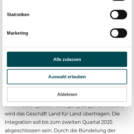
Datenschutzerklärung
Services und der Volkswagen Bank: Die vereinbarte
Statistiken
Übernahme wesentlicher Teile des weltweiten
Finanzdienstleistungsgeschäfts von MAN und
VWTB ist der nächste logische Schritt in der
Marketing
Entwicklung von TRATON Financial Services zum
globalen, konzerneigenen und integrierten
Finanzdienstleistungsgeschäft der TRATON
Alle zulassen
GROUP.
Auswahl erlauben
Die Transaktion umfasst den Verkauf und die
Übertragung der Rechte zur Bereitstellung von
Ablehnen
Finanzlösungen für MAN- und VWTB-Kunden. Um
einen reibungslosen Übergang zu gewährleisten,
wird das Geschäft Land für Land übertragen. Die
Integration soll bis zum zweiten Quartal 2025
abgeschlossen sein. Durch die Bündelung der