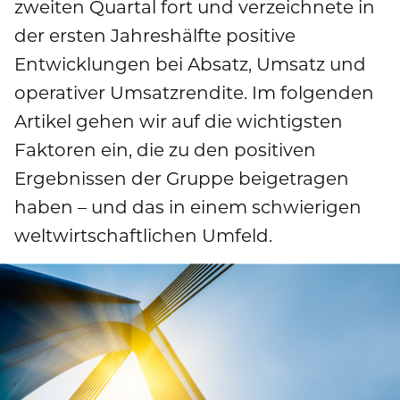
zweiten Quartal fort und verzeichnete in
Publikationen
Mediathek
der ersten Jahreshälfte positive
Marken und Services
Finanznachrichten
Zur Übersichtsseite: Compliance & Risiko
Karriere
Entwicklungen bei Absatz, Umsatz und
Kontakt
Anfahrt
operativer Umsatzrendite. Im folgenden
Fremdkapital & Rating
Compliance & Integrität
Stories
Zur Übersichtsseite: Karriere
DE
EN
Artikel gehen wir auf die wichtigsten
Corporate Governance
Risikomanagement
Faktoren ein, die zu den positiven
Arbeiten bei uns
Ergebnissen der Gruppe beigetragen
Hauptversammlung
Hinweisgebersystem
Professionals
haben – und das in einem schwierigen
Finanztermine & Events
weltwirtschaftlichen Umfeld.
Absolventen
Kontakt & Service
Studenten
Datenschutzhinweise