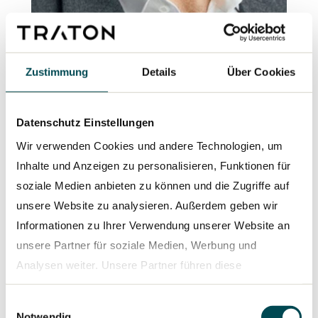
„Allein die fehlende Ladeinfrastruktur
setzt dem Hochlauf der Elektromobilität
Zustimmung
Details
Über Cookies
im Nutzfahrzeugbereich derzeit noch ein
Limit. Und dieses Problem kann nur mit
Datenschutz Einstellungen
kräftiger Unterstützung durch die
Wir verwenden Cookies und andere Technologien, um
europäische Politik gelöst werden.“
Inhalte und Anzeigen zu personalisieren, Funktionen für
soziale Medien anbieten zu können und die Zugriffe auf
Christian Levin
CEO of the TRATON
unsere Website zu analysieren. Außerdem geben wir
GROUP
Informationen zu Ihrer Verwendung unserer Website an
unsere Partner für soziale Medien, Werbung und
Staatliche Förderinstrumente helfen bei der
Analysen weiter. Unsere Partner führen diese
Einführung der E-Mobilität im Transportverkehr
Informationen möglicherweise mit weiteren Daten
Einwilligungsauswahl
zusammen, die Sie ihnen bereitgestellt haben oder die
Notwendig