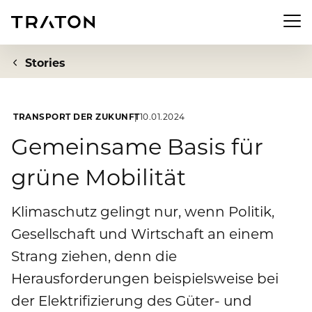
Men
Stories
TRANSPORT DER ZUKUNFT
10.01.2024
Unternehmen
Gemeinsame Basis für
grüne Mobilität
Zur Übersichtsseite: Unternehmen
Investor Relations
Über uns
Klimaschutz gelingt nur, wenn Politik,
Zur Übersichtsseite: Investor Relations
Newsroom
Gesellschaft und Wirtschaft an einem
Strategie
Aktie
Strang ziehen, denn die
Zur Übersichtsseite: Newsroom
Nachhaltigkeit
Vorstand
Herausforderungen beispielsweise bei
Finanzkennzahlen
Pressemeldungen
der Elektrifizierung des Güter- und
Aufsichtsrat
Zur Übersichtsseite: Nachhaltigkeit
Compliance & Risiko