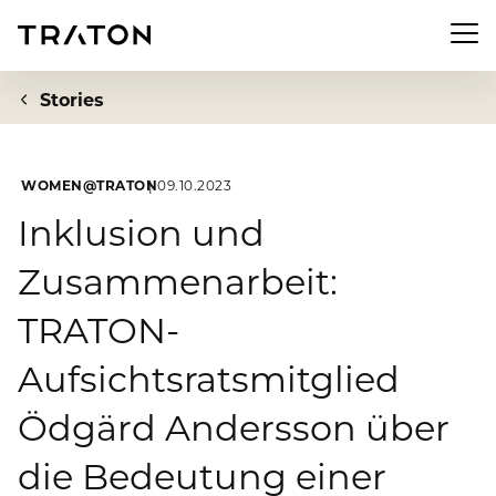
Men
Stories
WOMEN@TRATON
09.10.2023
Unternehmen
Inklusion und
Zusammenarbeit:
Zur Übersichtsseite: Unternehmen
Investor Relations
TRATON-
Über uns
Zur Übersichtsseite: Investor Relations
Newsroom
Aufsichtsratsmitglied
Strategie
Aktie
Ödgärd Andersson über
Zur Übersichtsseite: Newsroom
Nachhaltigkeit
Vorstand
Finanzkennzahlen
die Bedeutung einer
Pressemeldungen
Aufsichtsrat
Zur Übersichtsseite: Nachhaltigkeit
Compliance & Risiko