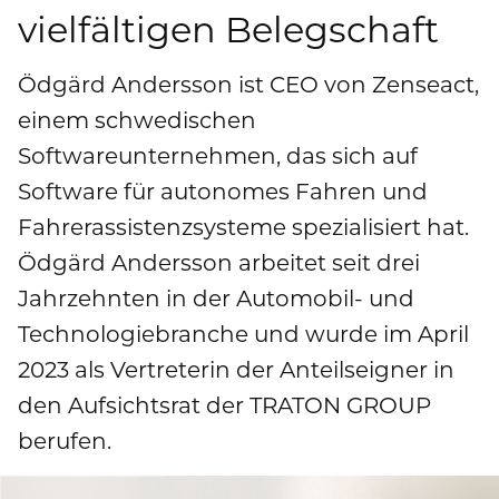
Publikationen
vielfältigen Belegschaft
Mediathek
Marken und Services
Finanznachrichten
Zur Übersichtsseite: Compliance & Risiko
Karriere
Kontakt
Ödgärd Andersson ist CEO von Zenseact,
Anfahrt
Fremdkapital & Rating
Compliance & Integrität
einem schwedischen
Stories
Zur Übersichtsseite: Karriere
DE
EN
Softwareunternehmen, das sich auf
Corporate Governance
Risikomanagement
Arbeiten bei uns
Software für autonomes Fahren und
Hauptversammlung
Hinweisgebersystem
Fahrerassistenzsysteme spezialisiert hat.
Professionals
Ödgärd Andersson arbeitet seit drei
Finanztermine & Events
Absolventen
Jahrzehnten in der Automobil- und
Kontakt & Service
Technologiebranche und wurde im April
Studenten
2023 als Vertreterin der Anteilseigner in
Datenschutzhinweise
den Aufsichtsrat der TRATON GROUP
berufen.