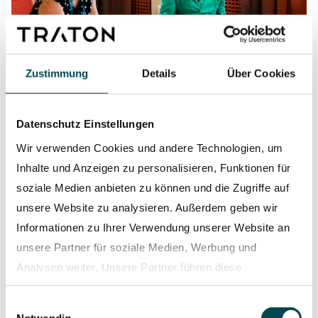
Zustimmung
Details
Über Cookies
Ödgärd Andersson wurde im April 2023 als Vertreterin der
Anteilseigner in den Aufsichtsrat der TRATON GROUP
berufen.
Datenschutz Einstellungen
Wir verwenden Cookies und andere Technologien, um
Im Rahmen des Joint Ventures Milence arbeitet
Inhalte und Anzeigen zu personalisieren, Funktionen für
TRATON mit der Volvo Group und Daimler Truck
soziale Medien anbieten zu können und die Zugriffe auf
zusammen, um eine Ladeinfrastruktur für
unsere Website zu analysieren. Außerdem geben wir
batterieelektrische Nutzfahrzeuge in ganz
Informationen zu Ihrer Verwendung unserer Website an
Europa aufzubauen. Welche Bedeutung haben
unsere Partner für soziale Medien, Werbung und
solche strategischen Partnerschaften für Sie im
Analysen weiter. Unsere Partner führen diese
Nutzfahrzeugsektor?
Informationen möglicherweise mit weiteren Daten
Einwilligungsauswahl
zusammen, die Sie ihnen bereitgestellt haben oder die
Wenn wir die Lage aus der Gesamtperspektive