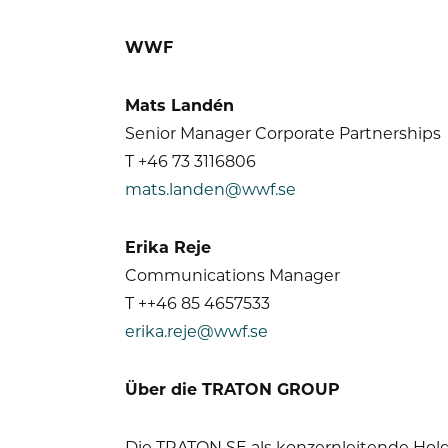
WWF
Mats Landén
Senior Manager Corporate Partnerships
T +46 73 3116806
mats.landen@wwf.se
Erika Reje
Communications Manager
T ++46 85 4657533
erika.reje@wwf.se
Über die TRATON GROUP
Die TRATON SE als konzernleitende Hol