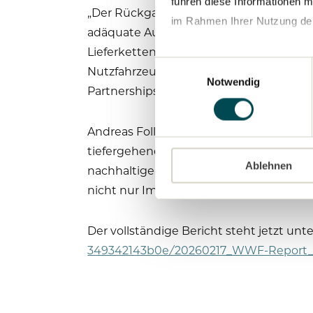
führen diese Informationen m
„Der Rückgang der natürlichen Ressou
im Rahmen Ihrer Nutzung de
adäquate Auseinandersetzung mit diese
Lieferketten und eröffnet gleichzeitig 
Datenschutzerklärung
Einwilligungsauswahl
Nutzfahrzeugbranche aufzuzeigen, waru
Notwendig
Partnerships beim WWF Schweden.
Andreas Follér, Chief Sustainability O
tiefergehendes Verständnis dafür gewo
Ablehnen
nachhaltiger gestaltet werden und erf
nicht nur Impulse für naturbezogenes 
Der vollständige Bericht steht jetzt un
349342143b0e/20260217_WWF-Report_L