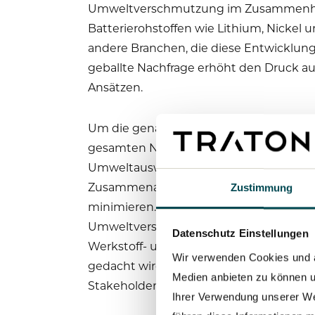
Umweltverschmutzung im Zusammenhang
Batterierohstoffen wie Lithium, Nickel 
andere Branchen, die diese Entwicklung
geballte Nachfrage erhöht den Druck a
Ansätzen.
Um die genannten Herausforderungen zu 
gesamten Nutzfahrzeugbranche. Sie heb
Umweltauswirkungen zu reduzieren und gl
Zusammenarbeit mit Lieferanten, die nac
Zustimmung
minimieren. Zweitens können ein umfass
Umweltverschmutzung reduzieren, ins
Datenschutz Einstellungen
Werkstoff- und Design-Innovationen di
Wir verwenden Cookies und an
gedacht wird. Zuletzt wird die Bedeut
Medien anbieten zu können u
Stakeholder gemeinsam erhebliche Forts
Ihrer Verwendung unserer We