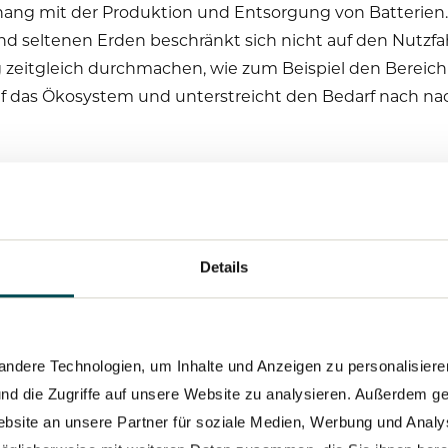
 mit der Produktion und Entsorgung von Batterien. 
und seltenen Erden beschränkt sich nicht auf den Nutzfa
 zeitgleich durchmachen, wie zum Beispiel den Bereich
uf das Ökosystem und unterstreicht den Bedarf nach na
meistern, plädieren die Autoren der Studie für kollek
t konkrete Bereiche hervor, in denen eine verstärkte 
eichzeitig langfristige Resilienz zu schaffen. Erstens 
h Standards zertifiziert sind, die die Auswirkungen au
Details
enderes Recycling und eine Stärkung der Kreislaufwirt
besondere bei Komponenten mit großem ökologischem
e Abhängigkeit von seltenen Rohstoffen reduzieren, w
dere Technologien, um Inhalte und Anzeigen zu personalisieren
ung der Zusammenarbeit entlang der gesamten Wertsch
nd die Zugriffe auf unsere Website zu analysieren. Außerdem ge
chritte erzielen können.
bsite an unsere Partner für soziale Medien, Werbung und Analy