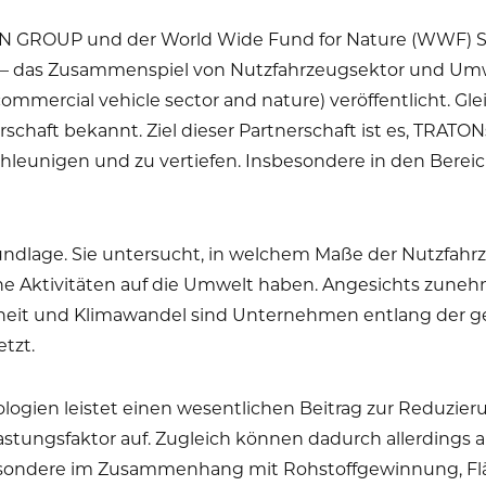
N GROUP und der World Wide Fund for Nature (WWF) 
en – das Zusammenspiel von Nutzfahrzeugsektor und Um
mmercial vehicle sector and nature) veröffentlicht. 
schaft bekannt. Ziel dieser Partnerschaft ist es, TRA
chleunigen und zu vertiefen. Insbesondere in den Bere
Grundlage. Sie untersucht, in welchem Maße der Nutzfahr
e Aktivitäten auf die Umwelt haben. Angesichts zuneh
ppheit und Klimawandel sind Unternehmen entlang der
tzt.
logien leistet einen wesentlichen Beitrag zur Reduzie
astungsfaktor auf. Zugleich können dadurch allerdings
esondere im Zusammenhang mit Rohstoffgewinnung, F