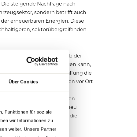
Die steigende Nachfrage nach
hrzeugsektor, sondern betrifft auch
 der erneuerbaren Energien. Diese
chhaltigeren, sektorübergreifenden
tive Anstrengungen innerhalb der
Zusammenarbeit dazu beitragen kann,
erfordert nachhaltige Beschaffung die
f die Umwelt und die Menschen vor Ort
Über Cookies
schaft Abfall und
 Fußabdruck. Drittens können
enn die Produktentwicklung neu
, Funktionen für soziale
öpfungskette betont, durch die
ben wir Informationen zu
sen weiter. Unsere Partner