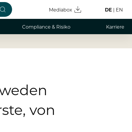
Mediabox
DE
EN
Compliance & Risiko
Karriere
Compliance & Integrität
Arbeiten
Risikomanagement
Professio
Hinweisgebersystem
Absolve
Student
hweden
Datensc
ste, von