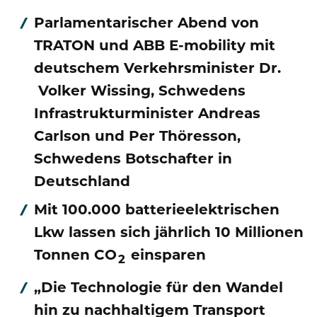
Publikationen
Mediathek
Parlamentarischer Abend von
Marken und Services
Finanznachrichten
Zur Übersichtsseite: Compliance & Risiko
TRATON und ABB E-mobility mit
Karriere
Kontakt
Anfahrt
deutschem Verkehrsminister Dr.
Fremdkapital & Rating
Compliance & Integrität
Stories
Zur Übersichtsseite: Karriere
Volker Wissing, Schwedens
DE
EN
Corporate Governance
Risikomanagement
Infrastrukturminister Andreas
Arbeiten bei uns
Carlson und Per Thöresson,
Hauptversammlung
Hinweisgebersystem
Professionals
Schwedens Botschafter in
Finanztermine & Events
Deutschland
Absolventen
Mit 100.000 batterieelektrischen
Kontakt & Service
Studenten
Lkw lassen sich jährlich 10 Millionen
Tonnen CO
einsparen
Datenschutzhinweise
2
„Die Technologie für den Wandel
hin zu nachhaltigem Transport