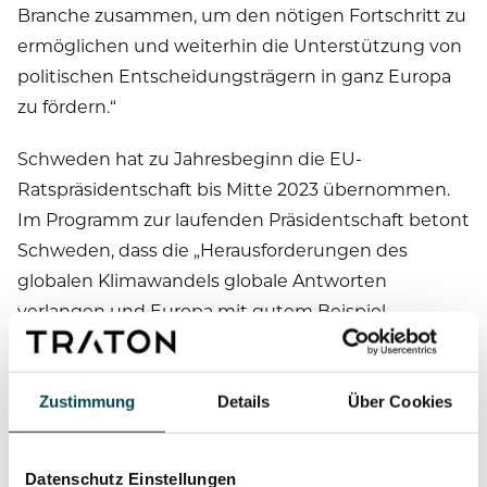
Branche zusammen, um den nötigen Fortschritt zu
ermöglichen und weiterhin die Unterstützung von
politischen Entscheidungsträgern in ganz Europa
zu fördern.“
Schweden hat zu Jahresbeginn die EU-
Ratspräsidentschaft bis Mitte 2023 übernommen.
Im Programm zur laufenden Präsidentschaft betont
Schweden, dass die „Herausforderungen des
globalen Klimawandels globale Antworten
verlangen und Europa mit gutem Beispiel
vorangehen muss.“ Damit steht auch die
Zielerreichung des Europäischen Green Deals,
Europa bis 2050 zum ersten klimaneutralen
Zustimmung
Details
Über Cookies
Kontinent zu machen und die
Treibhausgasemissionen im Transport bis 2050 um
Datenschutz Einstellungen