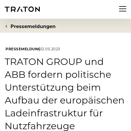
Men
Pressemeldungen
PRESSEMELDUNG
12.05.2023
Unternehmen
TRATON GROUP und
ABB fordern politische
Zur Übersichtsseite: Unternehmen
Investor Relations
Unterstützung beim
Über uns
Zur Übersichtsseite: Investor Relations
Newsroom
Aufbau der europäischen
Strategie
Aktie
Ladeinfrastruktur für
Zur Übersichtsseite: Newsroom
Nachhaltigkeit
Vorstand
Finanzkennzahlen
Nutzfahrzeuge
Pressemeldungen
Aufsichtsrat
Zur Übersichtsseite: Nachhaltigkeit
Compliance & Risiko