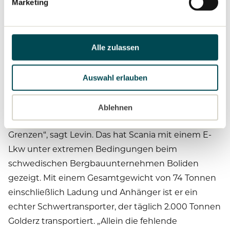
Marketing
gestellt. Von Dezember 2022 bis März 2023
unterzog MAN Truck & Bus den kommenden
Großserien-E-Lkw einer Wintererprobung in Nord-
Schweden. Dort zeigte der für Tagesreichweiten
Alle zulassen
zwischen 600 und 800 Kilometern taugliche MAN
eTruck, dass er auch bei Eis, Schnee und
Auswahl erlauben
Temperaturen bis zu minus 40 Grad problemlos
funktioniert. „Es gibt für den Einsatz
Ablehnen
batterieelektrischer Fahrzeuge technisch keine
Grenzen“, sagt Levin. Das hat Scania mit einem E-
Lkw unter extremen Bedingungen beim
schwedischen Bergbauunternehmen Boliden
gezeigt. Mit einem Gesamtgewicht von 74 Tonnen
einschließlich Ladung und Anhänger ist er ein
echter Schwertransporter, der täglich 2.000 Tonnen
Golderz transportiert. „Allein die fehlende