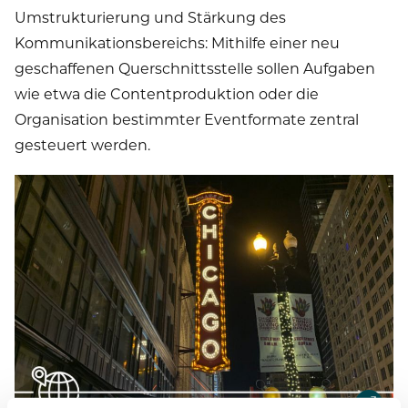
Umstrukturierung und Stärkung des
Kommunikationsbereichs: Mithilfe einer neu
geschaffenen Querschnittsstelle sollen Aufgaben
wie etwa die Contentproduktion oder die
Organisation bestimmter Eventformate zentral
gesteuert werden.