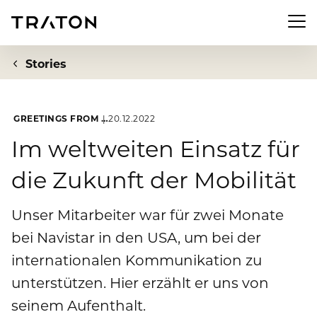
Men
Stories
GREETINGS FROM …
20.12.2022
Unternehmen
Im weltweiten Einsatz für
die Zukunft der Mobilität
Zur Übersichtsseite: Unternehmen
Investor Relations
Über uns
Unser Mitarbeiter war für zwei Monate
Zur Übersichtsseite: Investor Relations
Newsroom
bei Navistar in den USA, um bei der
Strategie
Aktie
internationalen Kommunikation zu
Zur Übersichtsseite: Newsroom
Nachhaltigkeit
Vorstand
unterstützen. Hier erzählt er uns von
Finanzkennzahlen
Pressemeldungen
seinem Aufenthalt.
Aufsichtsrat
Zur Übersichtsseite: Nachhaltigkeit
Compliance & Risiko