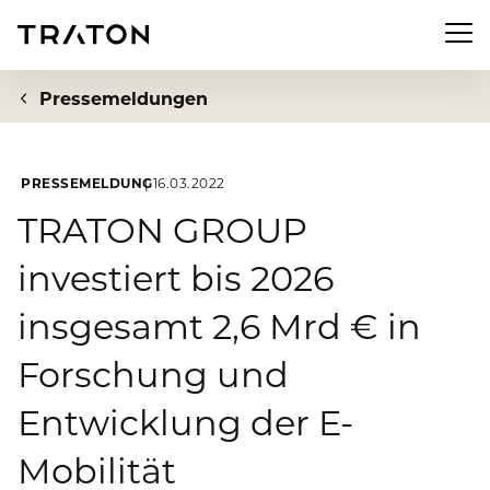
Men
Pressemeldungen
PRESSEMELDUNG
16.03.2022
Unternehmen
TRATON GROUP
investiert bis 2026
Zur Übersichtsseite: Unternehmen
Investor Relations
insgesamt 2,6 Mrd € in
Über uns
Zur Übersichtsseite: Investor Relations
Newsroom
Forschung und
Strategie
Aktie
Entwicklung der E-
Zur Übersichtsseite: Newsroom
Nachhaltigkeit
Vorstand
Finanzkennzahlen
Mobilität
Pressemeldungen
Aufsichtsrat
Zur Übersichtsseite: Nachhaltigkeit
Compliance & Risiko