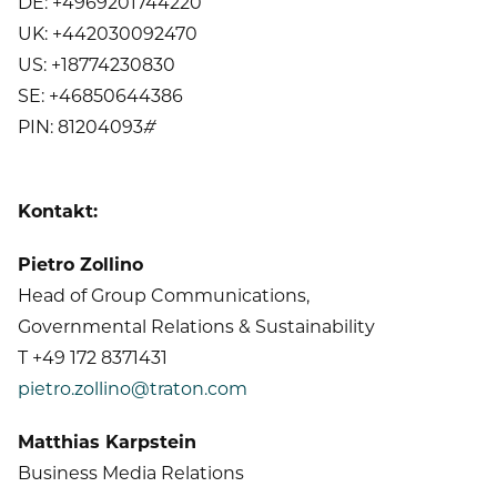
DE: +4969201744220
UK: +442030092470
US: +18774230830
SE: +46850644386
PIN: 81204093#
Kontakt:
Pietro Zollino
Head of Group Communications,
Governmental Relations & Sustainability
T +49 172 8371431
pietro.zollino@traton.com
Matthias Karpstein
Business Media Relations