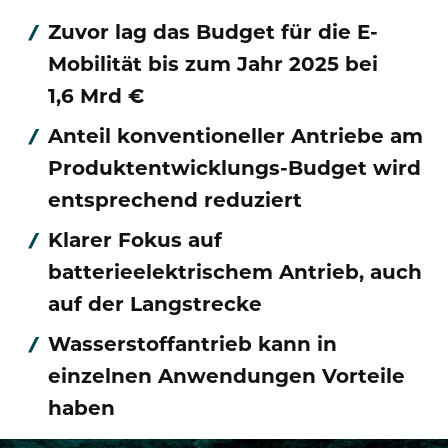
Publikationen
Mediathek
Zuvor lag das Budget für die E-
Marken und Services
Finanznachrichten
Zur Übersichtsseite: Compliance & Risiko
Mobilität bis zum Jahr 2025 bei
Karriere
Kontakt
Anfahrt
1,6 Mrd €
Fremdkapital & Rating
Compliance & Integrität
Stories
Zur Übersichtsseite: Karriere
DE
EN
Anteil konventioneller Antriebe am
Corporate Governance
Risikomanagement
Produktentwicklungs-Budget wird
Arbeiten bei uns
entsprechend reduziert
Hauptversammlung
Hinweisgebersystem
Professionals
Klarer Fokus auf
Finanztermine & Events
Absolventen
batterieelektrischem Antrieb, auch
Kontakt & Service
auf der Langstrecke
Studenten
Wasserstoffantrieb kann in
Datenschutzhinweise
einzelnen Anwendungen Vorteile
haben