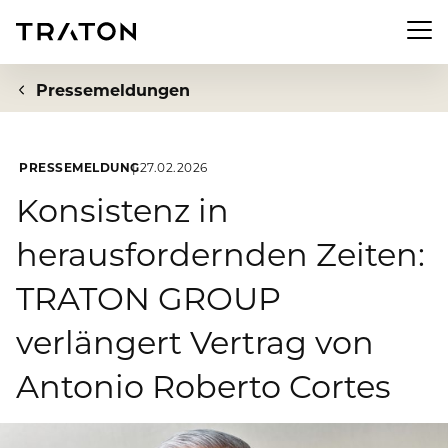
Men
Pressemeldungen
PRESSEMELDUNG
27.02.2026
Unternehmen
Konsistenz in
herausfordernden Zeiten:
Zur Übersichtsseite: Unternehmen
Investor Relations
TRATON GROUP
Über uns
Zur Übersichtsseite: Investor Relations
Newsroom
verlängert Vertrag von
Strategie
Aktie
Antonio Roberto Cortes
Zur Übersichtsseite: Newsroom
Nachhaltigkeit
Vorstand
Finanzkennzahlen
Pressemeldungen
Aufsichtsrat
Zur Übersichtsseite: Nachhaltigkeit
Compliance & Risiko