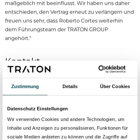
maßgeblich mit beeinflusst. Wir haben uns daher
entschieden, den Vertrag erneut zu verlängern und
freuen uns sehr, dass Roberto Cortes weiterhin
dem Führungsteam der TRATON GROUP
angehört.“
Kontakt
Sacha Klingner
Head of External Communications
Zustimmung
Details
Über Cookies
T +49 170 2250016
sacha.klingner@traton.com
Datenschutz Einstellungen
Matthias Karpstein
Wir verwenden Cookies und andere Technologien, um
Business Media Relations
Inhalte und Anzeigen zu personalisieren, Funktionen für
T +49 172 3603071
soziale Medien anbieten zu können und die Zugriffe auf