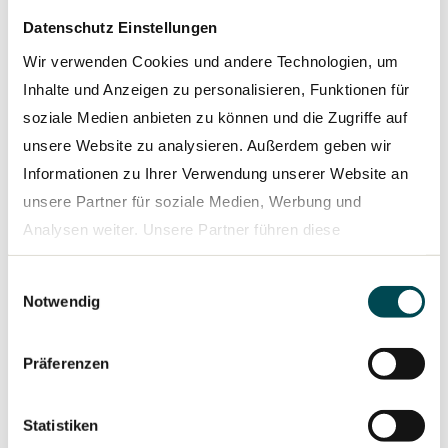
Kontakt
Datenschutz Einstellungen
Sacha Klingner
Wir verwenden Cookies und andere Technologien, um
Head of External Communications
Inhalte und Anzeigen zu personalisieren, Funktionen für
T +49 170 2250016
soziale Medien anbieten zu können und die Zugriffe auf
sacha.klingner@traton.com
unsere Website zu analysieren. Außerdem geben wir
Informationen zu Ihrer Verwendung unserer Website an
Matthias Karpstein
unsere Partner für soziale Medien, Werbung und
Business Media Relations
Analysen weiter. Unsere Partner führen diese
T +49 172 3603071
Informationen möglicherweise mit weiteren Daten
matthias.karpstein@traton.com
Einwilligungsauswahl
zusammen, die Sie ihnen bereitgestellt haben oder die
Notwendig
sie im Rahmen Ihrer Nutzung der Dienste gesammelt
TRATON SE
haben.
Präferenzen
Hanauer Straße 26 / 80992 München / Deutschland
www.traton.com
Datenschutzerklärung
Statistiken
Die TRATON SE als konzernleitende Holding der