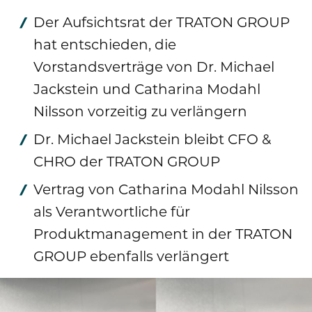
Publikationen
Mediathek
Der Aufsichtsrat der TRATON GROUP
Marken und Services
Finanznachrichten
Zur Übersichtsseite: Compliance & Risiko
hat entschieden, die
Karriere
Kontakt
Anfahrt
Vorstandsverträge von Dr. Michael
Fremdkapital & Rating
Compliance & Integrität
Stories
Zur Übersichtsseite: Karriere
Jackstein und Catharina Modahl
DE
EN
Corporate Governance
Risikomanagement
Nilsson vorzeitig zu verlängern
Arbeiten bei uns
Dr. Michael Jackstein bleibt CFO &
Hauptversammlung
Hinweisgebersystem
Professionals
CHRO der TRATON GROUP
Finanztermine & Events
Absolventen
Vertrag von Catharina Modahl Nilsson
Kontakt & Service
als Verantwortliche für
Studenten
Produktmanagement in der TRATON
Datenschutzhinweise
GROUP ebenfalls verlängert