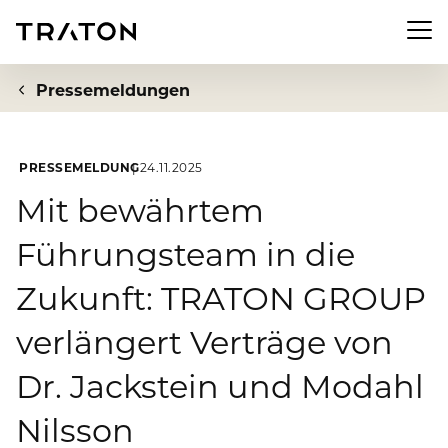
Men
Pressemeldungen
PRESSEMELDUNG
24.11.2025
Unternehmen
Mit bewährtem
Führungsteam in die
Zur Übersichtsseite: Unternehmen
Investor Relations
Zukunft: TRATON GROUP
Über uns
Zur Übersichtsseite: Investor Relations
Newsroom
verlängert Verträge von
Strategie
Aktie
Dr. Jackstein und Modahl
Zur Übersichtsseite: Newsroom
Nachhaltigkeit
Vorstand
Finanzkennzahlen
Nilsson
Pressemeldungen
Aufsichtsrat
Zur Übersichtsseite: Nachhaltigkeit
Compliance & Risiko