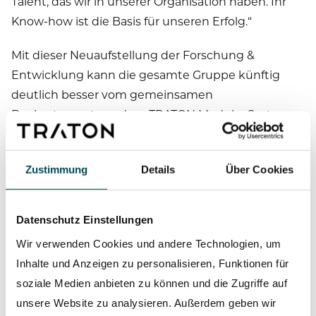
Talent, das wir in unserer Organisation haben. Ihr
Know-how ist die Basis für unseren Erfolg.“
Mit dieser Neuaufstellung der Forschung &
Entwicklung kann die gesamte Gruppe künftig
deutlich besser vom gemeinsamen
Baukastensystem, dem TRATON Modular System,
profitieren. Im Mittelpunkt steht die Entwicklung
modularer Komponenten, die bei verschiedenen
Zustimmung
Details
Über Cookies
Marken eingesetzt werden können. Mit der
gleichen Technologie soll verschiedenen
Leistungsstufen und somit unterschiedlichen
Datenschutz Einstellungen
Anforderungen der Kunden entsprochen werden.
Wir verwenden Cookies und andere Technologien, um
Die nun gestartete Zusammenarbeit von Group
Inhalte und Anzeigen zu personalisieren, Funktionen für
R&D und Brand Identity Development (BID) wird
soziale Medien anbieten zu können und die Zugriffe auf
die Entwicklung des TRATON Modular System
unsere Website zu analysieren. Außerdem geben wir
zügig vorantreiben, um nachhaltige, effiziente und