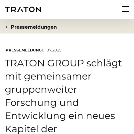
Men
Pressemeldungen
PRESSEMELDUNG
01.07.2025
Unternehmen
TRATON GROUP schlägt
mit gemeinsamer
Zur Übersichtsseite: Unternehmen
Investor Relations
gruppenweiter
Über uns
Zur Übersichtsseite: Investor Relations
Newsroom
Forschung und
Strategie
Aktie
Entwicklung ein neues
Zur Übersichtsseite: Newsroom
Nachhaltigkeit
Vorstand
Finanzkennzahlen
Kapitel der
Pressemeldungen
Aufsichtsrat
Zur Übersichtsseite: Nachhaltigkeit
Compliance & Risiko