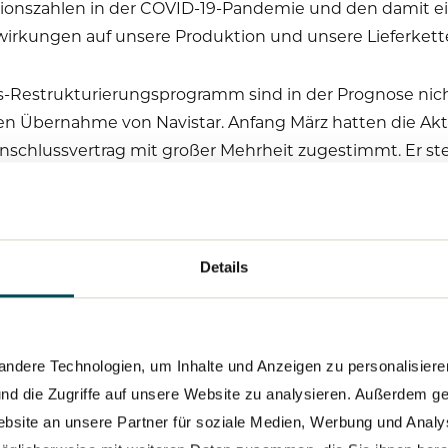
ektionszahlen in der COVID-19-Pandemie und den dam
wirkungen auf unsere Produktion und unsere Lieferkett
Restrukturierungsprogramm sind in der Prognose nicht
ten Übernahme von Navistar. Anfang März hatten die Ak
chlussvertrag mit großer Mehrheit zugestimmt. Er st
her Vollzugsbedingungen. Das Closing wird unverändert
m Zuge der Neuausrichtung von MAN Truck & Bus (ink
 über den gesamten Restrukturierungszeitraum derzeit
. Der Großteil davon wird auf Personalmaßnahmen entfall
Details
cken optimistisch auf das Jahr 2021 und erwarten einen
ehen wir nun die Restrukturierung an und führen die Ma
dere Technologien, um Inhalte und Anzeigen zu personalisieren
er Lkw-Produktion in Rugao auf dem chinesischen Mar
nd die Zugriffe auf unsere Website zu analysieren. Außerdem ge
sbauen.“
bsite an unsere Partner für soziale Medien, Werbung und Analy