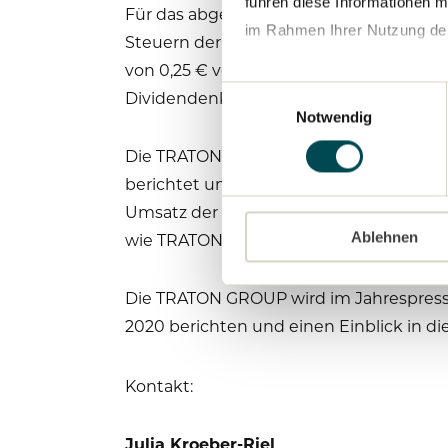
führen diese Informationen m
Für das abgelaufene Geschäftsjahr schl
im Rahmen Ihrer Nutzung de
Steuern der am 30. Juni 2021 stattfind
von 0,25 € vor. Aufgrund der Bilanzstr
Datenschutzerklärung
Einwilligungsauswahl
Dividendenkontinuität an der Entwicklu
Notwendig
Die TRATON GROUP hatte am 22. Januar 2
berichtet und hat heute den Geschäftsbe
Umsatz der Gruppe sank um 16 % auf 22,6
Ablehnen
wie TRATON mit Vorlage des Geschäftsbe
Die TRATON GROUP wird im Jahrespresseg
2020 berichten und einen Einblick in 
Kontakt:
Julia Kroeber-Riel