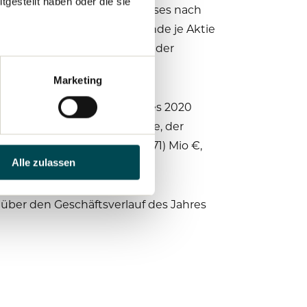
gestellt haben oder die sie
s negativen Konzernergebnisses nach
 Ausschüttung einer Dividende je Aktie
iz seine Aktionäre im Sinne der
Marketing
 Eckdaten des Geschäftsjahres 2020
um 21 % auf 190.200 Fahrzeuge, der
erreichte 135 (Vorjahr: 1.871) Mio €,
Alle zulassen
über den Geschäftsverlauf des Jahres