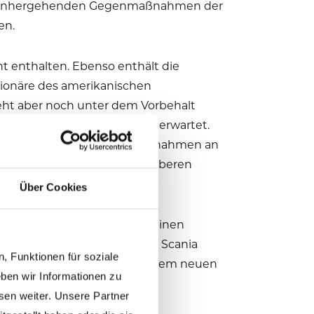
it einhergehenden Gegenmaßnahmen der
en.
 enthalten. Ebenso enthält die
tionäre des amerikanischen
eht aber noch unter dem Vorbehalt
 für Mitte des Jahres 2021 erwartet.
lusive der noch offenen Maßnahmen an
 ein Aufwand in Höhe eines oberen
en.
Über Cookies
 starken Absatzanstieg und einen
rke in eine starke Zukunft. Scania
, Funktionen für soziale
kt voran und VWCO wird mit dem neuen
ben wir Informationen zu
sen weiter. Unsere Partner