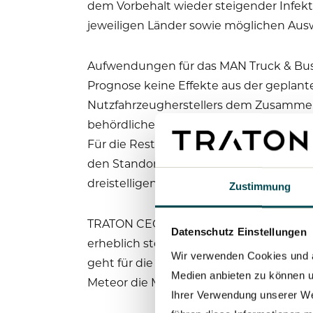
dem Vorbehalt wieder steigender Inf
jeweiligen Länder sowie möglichen Aus
Aufwendungen für das MAN Truck & Bus-
Prognose keine Effekte aus der geplan
Nutzfahrzeugherstellers dem Zusammens
behördlicher Genehmigungen sowie üblic
Für die Restrukturierungsmaßnahmen i
den Standorten Plauen und Steyr) wird
dreistelligen Millionenbetrags erwartet
Zustimmung
TRATON CEO Matthias Gründler: „Wir bli
Datenschutz Einstellungen
erheblich steigenden Umsatz. Bei MAN g
Wir verwenden Cookies und an
geht für die Gruppe mit dem Aufbau d
Medien anbieten zu können u
Meteor die Marktposition in Brasilien au
Ihrer Verwendung unserer We