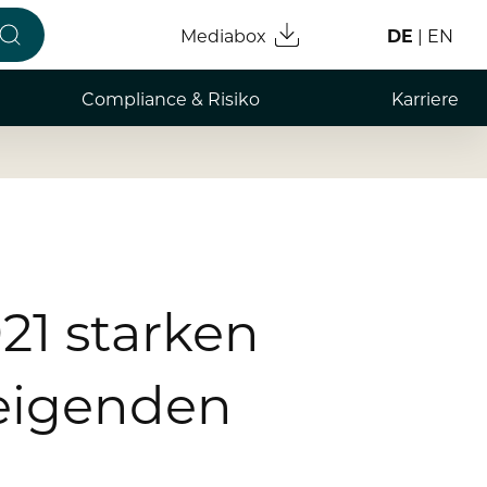
Mediabox
DE
EN
Compliance & Risiko
Karriere
Compliance & Integrität
Arbeiten
Risikomanagement
Professio
Hinweisgebersystem
Absolve
Student
21 starken
Datensc
teigenden