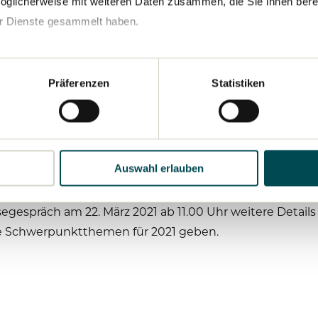
öglicherweise mit weiteren Daten zusammen, die Sie ihnen bereit
agen Vorstand und Aufsichtsrat der TRATON SE trotz de
r Dienste gesammelt haben.
enden Hauptversammlung für das Geschäftsjahr 2020 die
uktur möchte TRATON auch im zweiten Jahr der Börsennot
ng des Netto-Cashflows teilhaben lassen.
Präferenzen
Statistiken
021 auf Basis vorläufiger Zahlen bereits über wichtige
richt 2020 veröffentlicht. Der Absatz verringerte sich 
 Mrd € und das bereinigte Operative Ergebnis der Gruppe 
Auswahl erlauben
richts bestätigte.
espräch am 22. März 2021 ab 11.00 Uhr weitere Details 
die Schwerpunktthemen für 2021 geben.