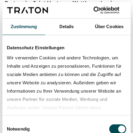
Partner im Joint Venture
–
Wettbewerber in
allen anderen Bereichen
TRATON GROUP, Daimler Truck und die Volvo
Zustimmung
Details
Über Cookies
Group
werden zu gleichen Teilen an dem
geplanten Joint Venture beteiligt sein. Die Parteien
bleiben jedoch in allen anderen Bereichen
Datenschutz Einstellungen
Wettbewerber. Die Gründung des Joint Ventures
Wir verwenden Cookies und andere Technologien, um
unterliegt behördlichen und weiteren
Inhalte und Anzeigen zu personalisieren, Funktionen für
Genehmigungen. Die Unterzeichnung einer
soziale Medien anbieten zu können und die Zugriffe auf
Vereinbarung zur Gründung des Joint Ventures ist
unsere Website zu analysieren. Außerdem geben wir
bis Ende 2021 zu erwarten.
Informationen zu Ihrer Verwendung unserer Website an
unsere Partner für soziale Medien, Werbung und
Analysen weiter. Unsere Partner führen diese
* Veröffentlicht im Mai 2021 vom Verband
Informationen möglicherweise mit weiteren Daten
europäischer Automobilhersteller
ACEA
(European
Einwilligungsauswahl
zusammen, die Sie ihnen bereitgestellt haben oder die
Notwendig
Automobile Manufacturers Association /
sie im Rahmen Ihrer Nutzung der Dienste gesammelt