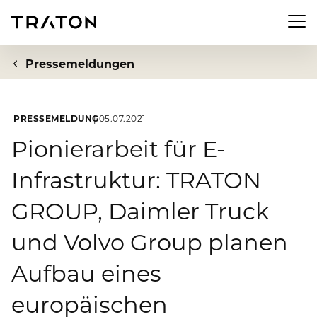
Men
Pressemeldungen
PRESSEMELDUNG
05.07.2021
Unternehmen
Pionierarbeit für E-
Infrastruktur: TRATON
Zur Übersichtsseite: Unternehmen
Investor Relations
GROUP, Daimler Truck
Über uns
Zur Übersichtsseite: Investor Relations
Newsroom
und Volvo Group planen
Strategie
Aktie
Aufbau eines
Zur Übersichtsseite: Newsroom
Nachhaltigkeit
Vorstand
Finanzkennzahlen
europäischen
Pressemeldungen
Aufsichtsrat
Zur Übersichtsseite: Nachhaltigkeit
Compliance & Risiko