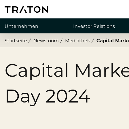
Unternehmen
Investor Relations
Startseite
Newsroom
Mediathek
Capital Mark
Über uns
Aktie
Strategie
Finanzkennzahlen
Capital Marke
Vorstand
Publikationen
Aufsichtsrat
Finanznachrichten
Day 2024
Marken und Services
Fremdkapital & Ratin
Anfahrt
Corporate Governanc
Hauptversammlung
Finanztermine & Even