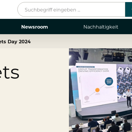
Newsroom
Nachhaltigkeit
ets Day 2024
Pressemeldungen
Mediathek
ts
Kontakt
Stories
g
e
ts