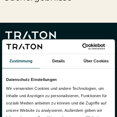
Publikationen
Mediathek
Marken und Services
Finanznachrichten
Zur Übersichtsseite: Compliance & Risiko
Karriere
Kontakt
Anfahrt
Fremdkapital & Rating
Compliance & Integrität
Stories
Zur Übersichtsseite: Karriere
DE
EN
Corporate Governance
Risikomanagement
Arbeiten bei uns
Hauptversammlung
Hinweisgebersystem
Telefon:
+49 89 36098 70
Professionals
Kontakt
Zustimmung
Details
Über Cookies
Finanztermine & Events
Absolventen
TRATON SE
Kontakt & Service
Datenschutz Einstellungen
Studenten
Hanauer Str. 26
80992 München
Wir verwenden Cookies und andere Technologien, um
Datenschutzhinweise
Inhalte und Anzeigen zu personalisieren, Funktionen für
soziale Medien anbieten zu können und die Zugriffe auf
unsere Website zu analysieren. Außerdem geben wir